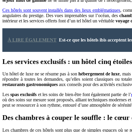
séjour haut de gamme
ne se limite pas à la qualité de l’hébergement,
Ces hôtels sont souvent installés dans des lieux emblématiques
, comm
angulaires du prestige. Des vues imprenables sur l’océan, des
chamb
intérieur et les services offerts font d’un tel hôtel un véritable
voyage 
À LIRE ÉGALEMENT
Est-ce que les hôtels ibis acceptent l
Les services exclusifs : un hôtel cinq étoi
Un hôtel de luxe ne se résume pas à son
hébergement de luxe
, mais
répondre à toutes les demandes, qu’elles soient classiques ou tota
restaurants gastronomiques
aux conseils pour des activités exclusive
Les
spas exclusifs
et les soins de bien-être font également partie de l’
où des soins sur mesure sont proposés, alliant techniques modernes et
peut se ressourcer à son rythme, entouré d’une atmosphère de sérénité
Des chambres à couper le souffle : le cœur 
Les chambres de ces hôtels sont plus que de simples espaces où se 