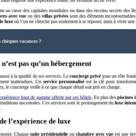
 mais englobe une expérience totale, un véritable art de vivre.
e au cœur des capitales mondiales ou dans des recoins secrets des îles t
res avec vue
ou des
villas privées
sont des éléments incontournables
de luxe
où l’on ne cherche pas seulement à se reposer, mais à vivre une 
es chèques vacances ?
les n’est pas qu’un hébergement
 aussi à la qualité de ses services. Le
concierge privé
joue un rôle fonda
lement inattendues. Un
service personnalisé
est la clé pour transform
s, le concierge veille à ce que chaque détail soit pris en charge.
expérience haut de gamme offerte par ces hôtels
. En plus des
piscines 
 traditions ancestrales. Ces services sont le prolongement du
luxe intem
.
de l’expérience de luxe
reposer. Chaque
suite présidentielle
ou
chambre avec vue
est une invi