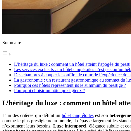
Sommaire
L’héritage du luxe : comment un hôtel atteint l’apogée du prest
Les services exclusifs : un hôtel cinq étoiles n’est pas qu’un h
Des chambres à couper le souffle : le cœur de l’expérience de l
La gastronomie : un restaurant gastronomique au sommet du lu
Pourquoi ces hôtels représentent-ils le summum du prestige ?
Pourquoi choisir un hôtel prestigieux ?
L’héritage du luxe : comment un hôtel atte
L’un des critères qui définit un
hôtel cinq étoiles
est son
hébergeme
comme le plus prestigieux au monde, il dépasse largement les standar
n’expriment leurs besoins.
Luxe intemporel
, élégance subtile et c