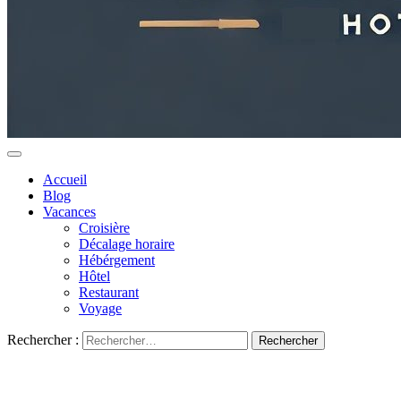
Accueil
Blog
Vacances
Croisière
Décalage horaire
Hébérgement
Hôtel
Restaurant
Voyage
Rechercher :