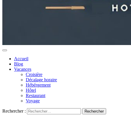
Accueil
Blog
Vacances
Croisière
Décalage horaire
Hébérgement
Hôtel
Restaurant
Voyage
Rechercher :