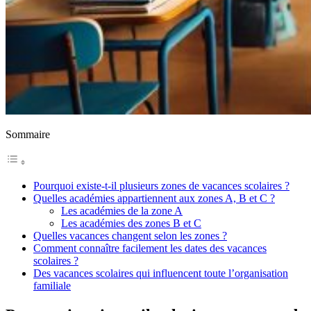
Sommaire
Pourquoi existe-t-il plusieurs zones de vacances scolaires ?
Quelles académies appartiennent aux zones A, B et C ?
Les académies de la zone A
Les académies des zones B et C
Quelles vacances changent selon les zones ?
Comment connaître facilement les dates des vacances
scolaires ?
Des vacances scolaires qui influencent toute l’organisation
familiale