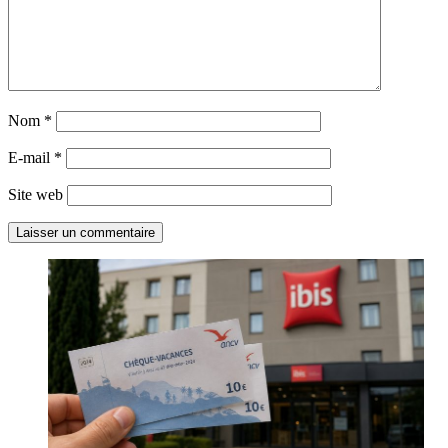
Nom
*
E-mail
*
Site web