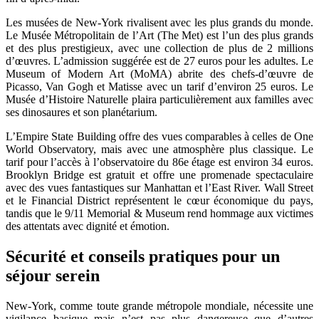
Les musées de New-York rivalisent avec les plus grands du monde.
Le Musée Métropolitain de l’Art (The Met) est l’un des plus grands
et des plus prestigieux, avec une collection de plus de 2 millions
d’œuvres. L’admission suggérée est de 27 euros pour les adultes. Le
Museum of Modern Art (MoMA) abrite des chefs-d’œuvre de
Picasso, Van Gogh et Matisse avec un tarif d’environ 25 euros. Le
Musée d’Histoire Naturelle plaira particulièrement aux familles avec
ses dinosaures et son planétarium.
L’Empire State Building offre des vues comparables à celles de One
World Observatory, mais avec une atmosphère plus classique. Le
tarif pour l’accès à l’observatoire du 86e étage est environ 34 euros.
Brooklyn Bridge est gratuit et offre une promenade spectaculaire
avec des vues fantastiques sur Manhattan et l’East River. Wall Street
et le Financial District représentent le cœur économique du pays,
tandis que le 9/11 Memorial & Museum rend hommage aux victimes
des attentats avec dignité et émotion.
Sécurité et conseils pratiques pour un
séjour serein
New-York, comme toute grande métropole mondiale, nécessite une
vigilance basique mais n’est pas plus dangereuse que d’autres