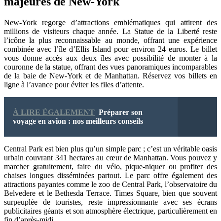
majeures de New-York
New-York regorge d’attractions emblématiques qui attirent des
millions de visiteurs chaque année. La Statue de la Liberté reste
l’icône la plus reconnaissable au monde, offrant une expérience
combinée avec l’île d’Ellis Island pour environ 24 euros. Le billet
vous donne accès aux deux îles avec possibilité de monter à la
couronne de la statue, offrant des vues panoramiques incomparables
de la baie de New-York et de Manhattan. Réservez vos billets en
ligne à l’avance pour éviter les files d’attente.
À LIRE ÉGALEMENT
Préparer son
voyage en avion : nos meilleurs conseils
Central Park est bien plus qu’un simple parc ; c’est un véritable oasis
urbain couvrant 341 hectares au cœur de Manhattan. Vous pouvez y
marcher gratuitement, faire du vélo, pique-niquer ou profiter des
chaises longues disséminées partout. Le parc offre également des
attractions payantes comme le zoo de Central Park, l’observatoire du
Belvedere et le Bethesda Terrace. Times Square, bien que souvent
surpeuplée de touristes, reste impressionnante avec ses écrans
publicitaires géants et son atmosphère électrique, particulièrement en
fin d’après-midi.