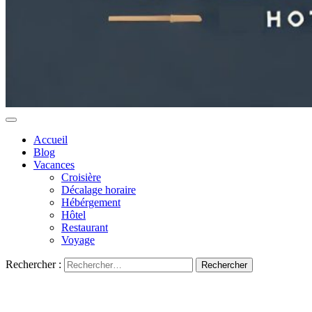
Accueil
Blog
Vacances
Croisière
Décalage horaire
Hébérgement
Hôtel
Restaurant
Voyage
Rechercher :