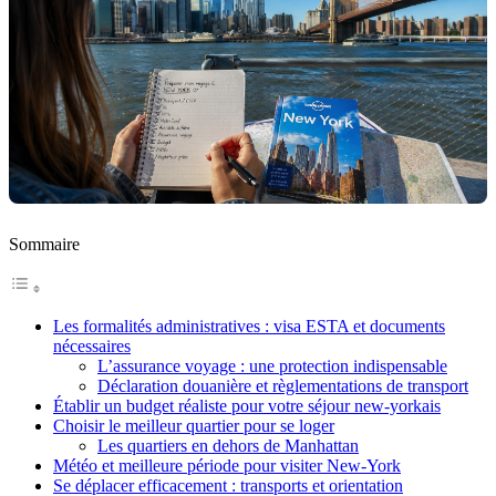
Sommaire
Les formalités administratives : visa ESTA et documents
nécessaires
L’assurance voyage : une protection indispensable
Déclaration douanière et règlementations de transport
Établir un budget réaliste pour votre séjour new-yorkais
Choisir le meilleur quartier pour se loger
Les quartiers en dehors de Manhattan
Météo et meilleure période pour visiter New-York
Se déplacer efficacement : transports et orientation