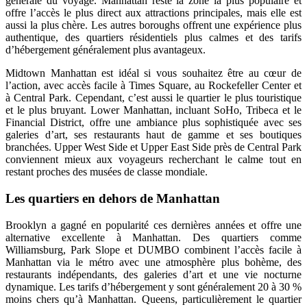
générale du voyage. Manhattan reste la zone la plus populaire et
offre l’accès le plus direct aux attractions principales, mais elle est
aussi la plus chère. Les autres boroughs offrent une expérience plus
authentique, des quartiers résidentiels plus calmes et des tarifs
d’hébergement généralement plus avantageux.
Midtown Manhattan est idéal si vous souhaitez être au cœur de
l’action, avec accès facile à Times Square, au Rockefeller Center et
à Central Park. Cependant, c’est aussi le quartier le plus touristique
et le plus bruyant. Lower Manhattan, incluant SoHo, Tribeca et le
Financial District, offre une ambiance plus sophistiquée avec ses
galeries d’art, ses restaurants haut de gamme et ses boutiques
branchées. Upper West Side et Upper East Side près de Central Park
conviennent mieux aux voyageurs recherchant le calme tout en
restant proches des musées de classe mondiale.
Les quartiers en dehors de Manhattan
Brooklyn a gagné en popularité ces dernières années et offre une
alternative excellente à Manhattan. Des quartiers comme
Williamsburg, Park Slope et DUMBO combinent l’accès facile à
Manhattan via le métro avec une atmosphère plus bohème, des
restaurants indépendants, des galeries d’art et une vie nocturne
dynamique. Les tarifs d’hébergement y sont généralement 20 à 30 %
moins chers qu’à Manhattan. Queens, particulièrement le quartier