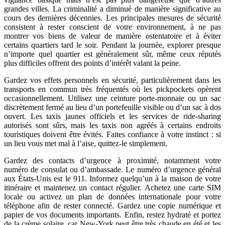
grandes villes. La criminalité a diminué de manière significative au
cours des dernières décennies. Les principales mesures de sécurité
consistent à rester conscient de votre environnement, à ne pas
montrer vos biens de valeur de manière ostentatoire et à éviter
certains quartiers tard le soir. Pendant la journée, explorer presque
n’importe quel quartier est généralement sûr, même ceux réputés
plus difficiles offrent des points d’intérêt valant la peine.
Gardez vos effets personnels en sécurité, particulièrement dans les
transports en commun très fréquentés où les pickpockets opèrent
occasionnellement. Utilisez une ceinture porte-monnaie ou un sac
discrètement fermé au lieu d’un portefeuille visible ou d’un sac à dos
ouvert. Les taxis jaunes officiels et les services de ride-sharing
autorisés sont sûrs, mais les taxis non agréés à certains endroits
touristiques doivent être évités. Faites confiance à votre instinct : si
un lieu vous met mal à l’aise, quittez-le simplement.
Gardez des contacts d’urgence à proximité, notamment votre
numéro de consulat ou d’ambassade. Le numéro d’urgence général
aux États-Unis est le 911. Informez quelqu’un à la maison de votre
itinéraire et maintenez un contact régulier. Achetez une carte SIM
locale ou activez un plan de données internationale pour votre
téléphone afin de rester connecté. Gardez une copie numérique et
papier de vos documents importants. Enfin, restez hydraté et portez
de la crème solaire, car New-York peut être très chaude en été et les