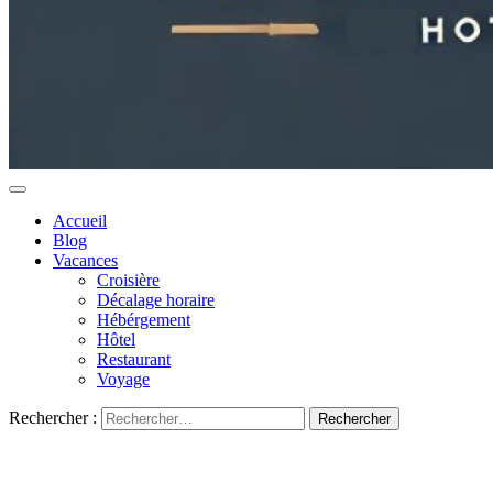
Accueil
Blog
Vacances
Croisière
Décalage horaire
Hébérgement
Hôtel
Restaurant
Voyage
Rechercher :