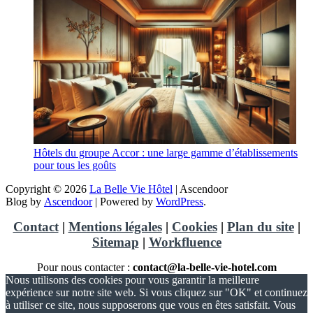
Hôtels du groupe Accor : une large gamme d’établissements
pour tous les goûts
Copyright © 2026
La Belle Vie Hôtel
| Ascendoor
Blog by
Ascendoor
| Powered by
WordPress
.
Contact
|
Mentions légales
|
Cookies
|
Plan du site
|
Sitemap
|
Workfluence
Pour nous contacter :
contact@la-belle-vie-hotel.com
Nous utilisons des cookies pour vous garantir la meilleure
expérience sur notre site web. Si vous cliquez sur "OK" et continuez
à utiliser ce site, nous supposerons que vous en êtes satisfait. Vous