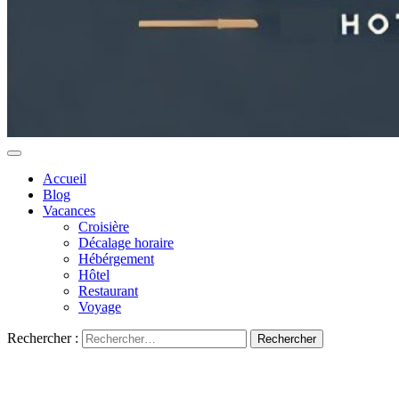
Accueil
Blog
Vacances
Croisière
Décalage horaire
Hébérgement
Hôtel
Restaurant
Voyage
Rechercher :