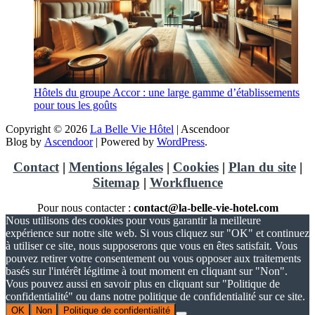
Hôtels du groupe Accor : une large gamme d’établissements
pour tous les goûts
Copyright © 2026
La Belle Vie Hôtel
| Ascendoor
Blog by
Ascendoor
| Powered by
WordPress
.
Contact
|
Mentions légales
|
Cookies
|
Plan du site
|
Sitemap
|
Workfluence
Pour nous contacter :
contact@la-belle-vie-hotel.com
Nous utilisons des cookies pour vous garantir la meilleure
expérience sur notre site web. Si vous cliquez sur "OK" et continuez
à utiliser ce site, nous supposerons que vous en êtes satisfait. Vous
pouvez retirer votre consentement ou vous opposer aux traitements
basés sur l'intérêt légitime à tout moment en cliquant sur "Non".
Vous pouvez aussi en savoir plus en cliquant sur "Politique de
confidentialité" ou dans notre politique de confidentialité sur ce site.
OK
Non
Politique de confidentialité