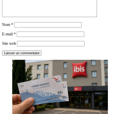
Nom
*
E-mail
*
Site web