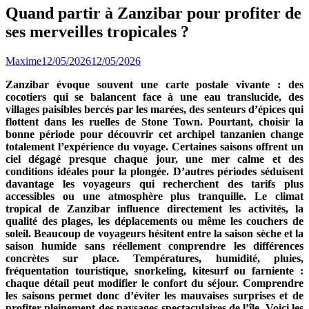
Quand partir à Zanzibar pour profiter de
ses merveilles tropicales ?
Maxime
12/05/2026
12/05/2026
Zanzibar évoque souvent une carte postale vivante : des
cocotiers qui se balancent face à une eau translucide, des
villages paisibles bercés par les marées, des senteurs d’épices qui
flottent dans les ruelles de Stone Town. Pourtant, choisir la
bonne période pour découvrir cet archipel tanzanien change
totalement l’expérience du voyage. Certaines saisons offrent un
ciel dégagé presque chaque jour, une mer calme et des
conditions idéales pour la plongée. D’autres périodes séduisent
davantage les voyageurs qui recherchent des tarifs plus
accessibles ou une atmosphère plus tranquille. Le climat
tropical de Zanzibar influence directement les activités, la
qualité des plages, les déplacements ou même les couchers de
soleil. Beaucoup de voyageurs hésitent entre la saison sèche et la
saison humide sans réellement comprendre les différences
concrètes sur place. Températures, humidité, pluies,
fréquentation touristique, snorkeling, kitesurf ou farniente :
chaque détail peut modifier le confort du séjour. Comprendre
les saisons permet donc d’éviter les mauvaises surprises et de
profiter pleinement des paysages spectaculaires de l’île. Voici les