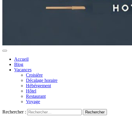
Accueil
Blog
Vacances
Croisière
Décalage horaire
Hébérgement
Hôtel
Restaurant
Voyage
Rechercher :