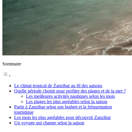
Sommaire
Le climat tropical de Zanzibar au fil des saisons
Quelle période choisir pour profiter des plages et de la mer ?
Les meilleures activités nautiques selon les mois
Les plages les plus agréables selon la saison
Partir à Zanzibar selon son budget et la fréquentation
touristique
Les mois les plus agréables pour découvrir Zanzibar
Un voyage qui change selon la saison