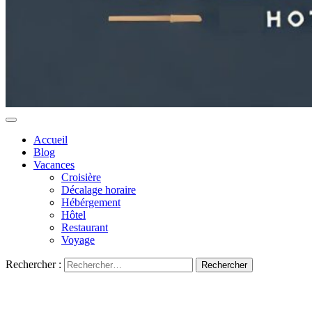
Accueil
Blog
Vacances
Croisière
Décalage horaire
Hébérgement
Hôtel
Restaurant
Voyage
Rechercher :