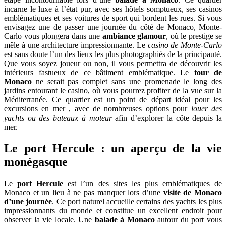
incarne le luxe à l’état pur, avec ses hôtels somptueux, ses casinos
emblématiques et ses voitures de sport qui bordent les rues. Si vous
envisagez une de passer une journée du côté de Monaco, Monte-
Carlo vous plongera dans une
ambiance glamour
, où le prestige se
mêle à une architecture impressionnante. Le
casino de Monte-Carlo
est sans doute l’un des lieux les plus photographiés de la principauté.
Que vous soyez joueur ou non, il vous permettra de découvrir les
intérieurs fastueux de ce bâtiment emblématique. Le
tour de
Monaco
ne serait pas complet sans une promenade le long des
jardins entourant le casino, où vous pourrez profiter de la vue sur la
Méditerranée. Ce quartier est un point de départ idéal pour les
excursions en mer , avec de nombreuses options pour
louer des
yachts ou des bateaux à moteur
afin d’explorer la côte depuis la
mer.
Le port Hercule : un aperçu de la vie
monégasque
Le
port Hercule
est l’un des sites les plus emblématiques de
Monaco et un lieu à ne pas manquer lors d’une
visite de Monaco
d’une journée
. Ce port naturel accueille certains des yachts les plus
impressionnants du monde et constitue un excellent endroit pour
observer la vie locale. Une
balade à Monaco
autour du port vous