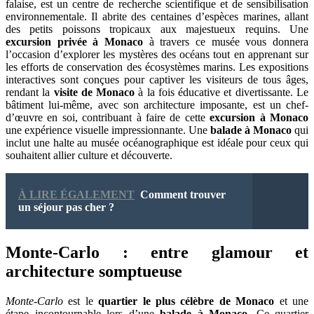
falaise, est un centre de recherche scientifique et de sensibilisation
environnementale. Il abrite des centaines d’espèces marines, allant
des petits poissons tropicaux aux majestueux requins. Une
excursion privée à Monaco
à travers ce musée vous donnera
l’occasion d’explorer les mystères des océans tout en apprenant sur
les efforts de conservation des écosystèmes marins. Les expositions
interactives sont conçues pour captiver les visiteurs de tous âges,
rendant la
visite de Monaco
à la fois éducative et divertissante. Le
bâtiment lui-même, avec son architecture imposante, est un chef-
d’œuvre en soi, contribuant à faire de cette
excursion à Monaco
une expérience visuelle impressionnante. Une
balade à Monaco
qui
inclut une halte au musée océanographique est idéale pour ceux qui
souhaitent allier culture et découverte.
À LIRE ÉGALEMENT
Comment trouver
un séjour pas cher ?
Monte-Carlo : entre glamour et
architecture somptueuse
Monte-Carlo
est le
quartier le plus célèbre de Monaco
et une
étape incontournable lors d’une
balade à Monaco
. Ce quartier