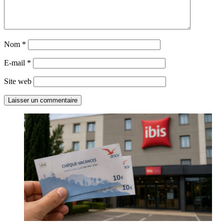
Nom
*
E-mail
*
Site web