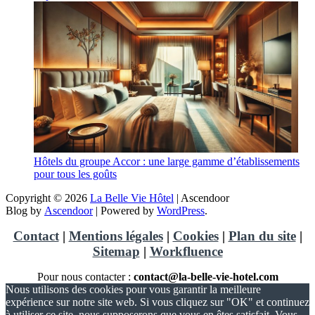
Hôtels du groupe Accor : une large gamme d’établissements
pour tous les goûts
Copyright © 2026
La Belle Vie Hôtel
| Ascendoor
Blog by
Ascendoor
| Powered by
WordPress
.
Contact
|
Mentions légales
|
Cookies
|
Plan du site
|
Sitemap
|
Workfluence
Pour nous contacter :
contact@la-belle-vie-hotel.com
Nous utilisons des cookies pour vous garantir la meilleure
expérience sur notre site web. Si vous cliquez sur "OK" et continuez
à utiliser ce site, nous supposerons que vous en êtes satisfait. Vous