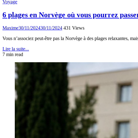
Voyage
6 plages en Norvège où vous pourrez passe
Maxime
30/11/2024
30/11/2024
431 Views
Vous n’associez peut-être pas la Norvège à des plages relaxantes, mai
Lire la suite...
7 min read