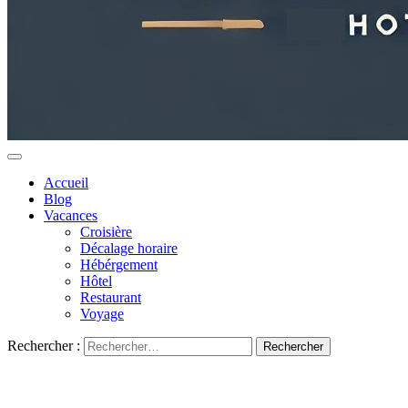
Accueil
Blog
Vacances
Croisière
Décalage horaire
Hébérgement
Hôtel
Restaurant
Voyage
Rechercher :