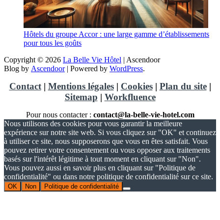
Hôtels du groupe Accor : une large gamme d’établissements
pour tous les goûts
Copyright © 2026
La Belle Vie Hôtel
| Ascendoor
Blog by
Ascendoor
| Powered by
WordPress
.
Contact
|
Mentions légales
|
Cookies
|
Plan du site
|
Sitemap
|
Workfluence
Pour nous contacter :
contact@la-belle-vie-hotel.com
Nous utilisons des cookies pour vous garantir la meilleure
expérience sur notre site web. Si vous cliquez sur "OK" et continuez
à utiliser ce site, nous supposerons que vous en êtes satisfait. Vous
pouvez retirer votre consentement ou vous opposer aux traitements
basés sur l'intérêt légitime à tout moment en cliquant sur "Non".
Vous pouvez aussi en savoir plus en cliquant sur "Politique de
confidentialité" ou dans notre politique de confidentialité sur ce site.
OK
Non
Politique de confidentialité