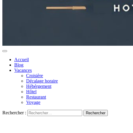
Accueil
Blog
Vacances
Croisière
Décalage horaire
Hébérgement
Hôtel
Restaurant
Voyage
Rechercher :