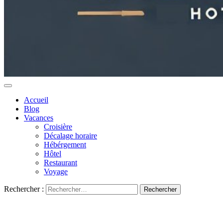
Accueil
Blog
Vacances
Croisière
Décalage horaire
Hébérgement
Hôtel
Restaurant
Voyage
Rechercher :