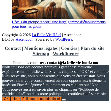
Hôtels du groupe Accor : une large gamme d’établissements
pour tous les goûts
Copyright © 2026
La Belle Vie Hôtel
| Ascendoor
Blog by
Ascendoor
| Powered by
WordPress
.
Contact
|
Mentions légales
|
Cookies
|
Plan du site
|
Sitemap
|
Workfluence
Pour nous contacter :
contact@la-belle-vie-hotel.com
Nous utilisons des cookies pour vous garantir la meilleure
expérience sur notre site web. Si vous cliquez sur "OK" et continuez
à utiliser ce site, nous supposerons que vous en êtes satisfait. Vous
pouvez retirer votre consentement ou vous opposer aux traitements
basés sur l'intérêt légitime à tout moment en cliquant sur "Non".
Vous pouvez aussi en savoir plus en cliquant sur "Politique de
confidentialité" ou dans notre politique de confidentialité sur ce site.
OK
Non
Politique de confidentialité