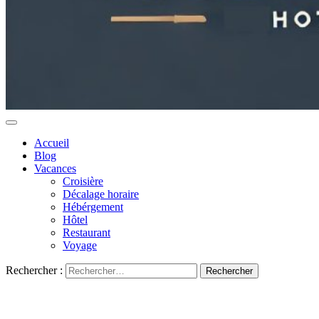
Accueil
Blog
Vacances
Croisière
Décalage horaire
Hébérgement
Hôtel
Restaurant
Voyage
Rechercher :