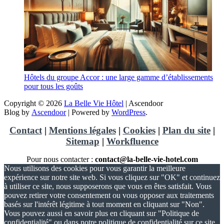
Hôtels du groupe Accor : une large gamme d’établissements
pour tous les goûts
Copyright © 2026
La Belle Vie Hôtel
| Ascendoor
Blog by
Ascendoor
| Powered by
WordPress
.
Contact
|
Mentions légales
|
Cookies
|
Plan du site
|
Sitemap
|
Workfluence
Pour nous contacter :
contact@la-belle-vie-hotel.com
Nous utilisons des cookies pour vous garantir la meilleure
expérience sur notre site web. Si vous cliquez sur "OK" et continuez
à utiliser ce site, nous supposerons que vous en êtes satisfait. Vous
pouvez retirer votre consentement ou vous opposer aux traitements
basés sur l'intérêt légitime à tout moment en cliquant sur "Non".
Vous pouvez aussi en savoir plus en cliquant sur "Politique de
confidentialité" ou dans notre politique de confidentialité sur ce site.