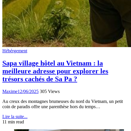
Hébérgement
Sapa village hôtel au Vietnam : la
meilleure adresse pour explorer les
trésors cachés de Sa Pa ?
Maxime
12/06/2025
305 Views
Au creux des montagnes brumeuses du nord du Vietnam, un petit
coin de paradis offre une parenthèse hors du temps…
Lire la suite...
11 min read