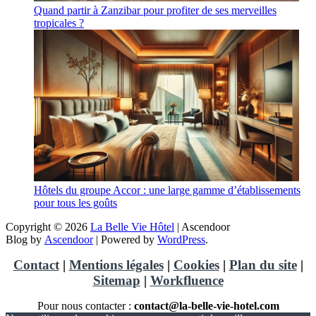
Quand partir à Zanzibar pour profiter de ses merveilles
tropicales ?
Hôtels du groupe Accor : une large gamme d’établissements
pour tous les goûts
Copyright © 2026
La Belle Vie Hôtel
| Ascendoor
Blog by
Ascendoor
| Powered by
WordPress
.
Contact
|
Mentions légales
|
Cookies
|
Plan du site
|
Sitemap
|
Workfluence
Pour nous contacter :
contact@la-belle-vie-hotel.com