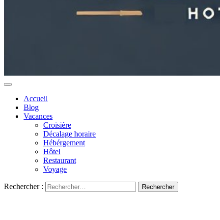
Accueil
Blog
Vacances
Croisière
Décalage horaire
Hébérgement
Hôtel
Restaurant
Voyage
Rechercher :