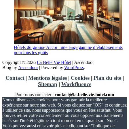
Hôtels du groupe Accor : une large gamme d’établissements
pour tous les goûts
Copyright © 2026
La Belle Vie Hôtel
| Ascendoor
Blog by
Ascendoor
| Powered by
WordPress
.
Contact
|
Mentions légales
|
Cookies
|
Plan du site
|
Sitemap
|
Workfluence
Pour nous contacter :
contact@la-belle-vie-hotel.com
Nous utilisons des cookies pour vous garantir la meilleure
expérience sur notre site web. Si vous cliquez sur "OK" et continuez
à utiliser ce site, nous supposerons que vous en êtes satisfait. Vous
pouvez retirer votre consentement ou vous opposer aux traitements
basés sur l'intérêt légitime à tout moment en cliquant sur "Non".
Vous pouvez aussi en savoir plus en cliquant sur "Politique de