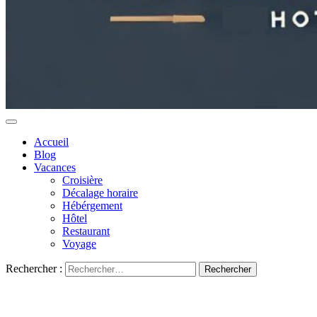
Accueil
Blog
Vacances
Croisière
Décalage horaire
Hébérgement
Hôtel
Restaurant
Voyage
Rechercher :