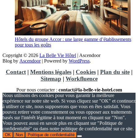
Hôtels du groupe Accor : une large gamme d’établissements
pour tous les goûts
Copyright © 2026
La Belle Vie Hôtel
| Ascendoor
Blog by
Ascendoor
| Powered by
WordPress
.
Contact
|
Mentions légales
|
Cookies
|
Plan du site
|
Sitemap
|
Workfluence
Pour nous contacter :
contact@la-belle-vie-hotel.com
Nous utilisons des cookies pour vous garantir la meilleure
expérience sur notre site web. Si vous cliquez sur "OK" et continuez
à utiliser ce site, nous supposerons que vous en êtes satisfait. Vous
pouvez retirer votre consentement ou vous opposer aux traitements
basés sur l'intérêt légitime à tout moment en cliquant sur "Non".
Vous pouvez aussi en savoir plus en cliquant sur "Politique de
confidentialité" ou dans notre politique de confidentialité sur ce site.
OK
Non
Politique de confidentialité