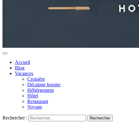
Accueil
Blog
Vacances
Croisière
Décalage horaire
Hébérgement
Hôtel
Restaurant
Voyage
Rechercher :