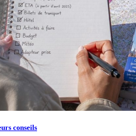
urs conseils