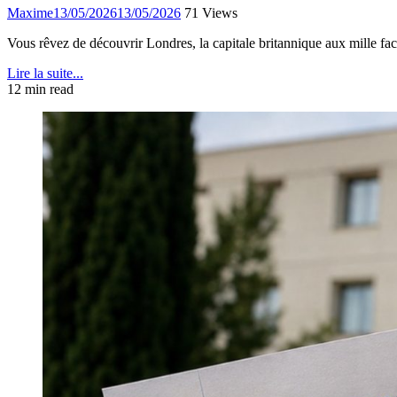
Maxime
13/05/2026
13/05/2026
71 Views
Vous rêvez de découvrir Londres, la capitale britannique aux mille fac
Lire la suite...
12 min read