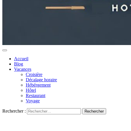
Accueil
Blog
Vacances
Croisière
Décalage horaire
Hébérgement
Hôtel
Restaurant
Voyage
Rechercher :