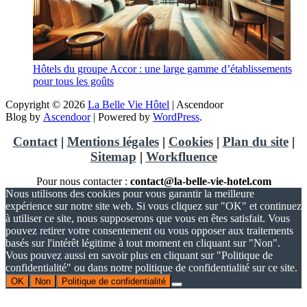
Hôtels du groupe Accor : une large gamme d’établissements
pour tous les goûts
Copyright © 2026
La Belle Vie Hôtel
| Ascendoor
Blog by
Ascendoor
| Powered by
WordPress
.
Contact
|
Mentions légales
|
Cookies
|
Plan du site
|
Sitemap
|
Workfluence
Pour nous contacter :
contact@la-belle-vie-hotel.com
Nous utilisons des cookies pour vous garantir la meilleure
expérience sur notre site web. Si vous cliquez sur "OK" et continuez
à utiliser ce site, nous supposerons que vous en êtes satisfait. Vous
pouvez retirer votre consentement ou vous opposer aux traitements
basés sur l'intérêt légitime à tout moment en cliquant sur "Non".
Vous pouvez aussi en savoir plus en cliquant sur "Politique de
confidentialité" ou dans notre politique de confidentialité sur ce site.
OK
Non
Politique de confidentialité