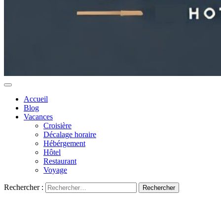
Accueil
Blog
Vacances
Croisière
Décalage horaire
Hébérgement
Hôtel
Restaurant
Voyage
Rechercher :