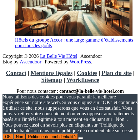
Hôtels du groupe Accor : une large gamme d’établissements
pour tous les goûts
Copyright © 2026
La Belle Vie Hôtel
| Ascendoor
Blog by
Ascendoor
| Powered by
WordPress
.
Contact
|
Mentions légales
|
Cookies
|
Plan du site
|
Sitemap
|
Workfluence
Pour nous contacter :
contact@la-belle-vie-hotel.com
Nous utilisons des cookies pour vous garantir la meilleure
expérience sur notre site web. Si vous cliquez sur "OK" et continuez
à utiliser ce site, nous supposerons que vous en êtes satisfait. Vous
pouvez retirer votre consentement ou vous opposer aux traitements
basés sur l'intérêt légitime à tout moment en cliquant sur "Non".
Vous pouvez aussi en savoir plus en cliquant sur "Politique de
confidentialité" ou dans notre politique de confidentialité sur ce site.
OK
Non
Politique de confidentialité