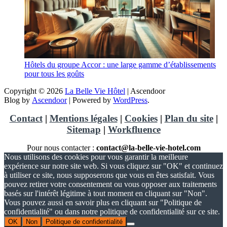
Hôtels du groupe Accor : une large gamme d’établissements
pour tous les goûts
Copyright © 2026
La Belle Vie Hôtel
| Ascendoor
Blog by
Ascendoor
| Powered by
WordPress
.
Contact
|
Mentions légales
|
Cookies
|
Plan du site
|
Sitemap
|
Workfluence
Pour nous contacter :
contact@la-belle-vie-hotel.com
Nous utilisons des cookies pour vous garantir la meilleure
expérience sur notre site web. Si vous cliquez sur "OK" et continuez
à utiliser ce site, nous supposerons que vous en êtes satisfait. Vous
pouvez retirer votre consentement ou vous opposer aux traitements
basés sur l'intérêt légitime à tout moment en cliquant sur "Non".
Vous pouvez aussi en savoir plus en cliquant sur "Politique de
confidentialité" ou dans notre politique de confidentialité sur ce site.
OK
Non
Politique de confidentialité