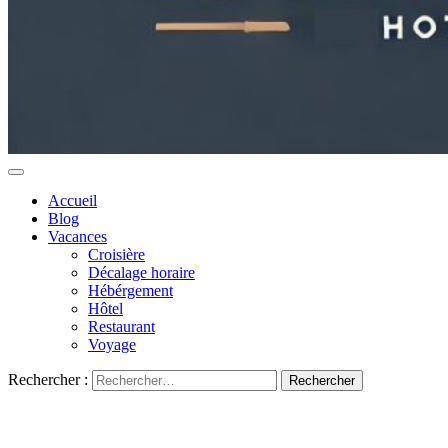
Accueil
Blog
Vacances
Croisière
Décalage horaire
Hébérgement
Hôtel
Restaurant
Voyage
Rechercher :