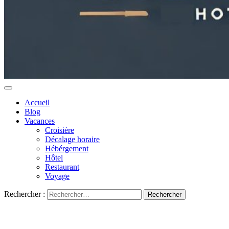
Accueil
Blog
Vacances
Croisière
Décalage horaire
Hébérgement
Hôtel
Restaurant
Voyage
Rechercher :