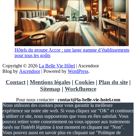
Hôtels du groupe Accor : une large gamme d’établissements
pour tous les goûts
Copyright © 2026
La Belle Vie Hôtel
| Ascendoor
Blog by
Ascendoor
| Powered by
WordPress
.
Contact
|
Mentions légales
|
Cookies
|
Plan du site
|
Sitemap
|
Workfluence
Pour nous contacter :
contact@la-belle-vie-hotel.com
Nous utilisons des cookies pour vous garantir la meilleure
expérience sur notre site web. Si vous cliquez sur "OK" et continuez
à utiliser ce site, nous supposerons que vous en êtes satisfait. Vous
pouvez retirer votre consentement ou vous opposer aux traitements
basés sur l'intérêt légitime à tout moment en cliquant sur "Non".
Vous pouvez aussi en savoir plus en cliquant sur "Politique de