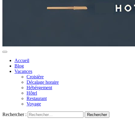
Accueil
Blog
Vacances
Croisière
Décalage horaire
Hébérgement
Hôtel
Restaurant
Voyage
Rechercher :