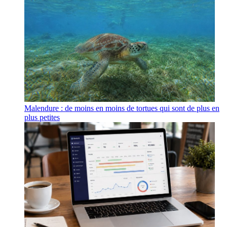
Malendure : de moins en moins de tortues qui sont de plus en
plus petites