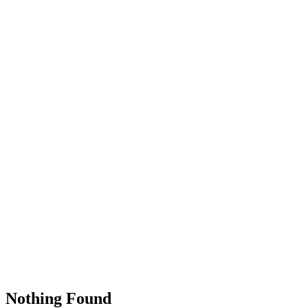
Nothing Found