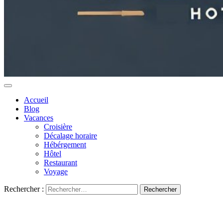
Accueil
Blog
Vacances
Croisière
Décalage horaire
Hébérgement
Hôtel
Restaurant
Voyage
Rechercher :