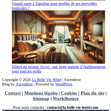
Quand partir à Zanzibar pour profiter de ses merveilles
tropicales ?
Hôtels du groupe Accor : une large gamme d’établissements
pour tous les goûts
Copyright © 2026
La Belle Vie Hôtel
| Ascendoor
Blog by
Ascendoor
| Powered by
WordPress
.
Contact
|
Mentions légales
|
Cookies
|
Plan du site
|
Sitemap
|
Workfluence
Pour nous contacter :
contact@la-belle-vie-hotel.com