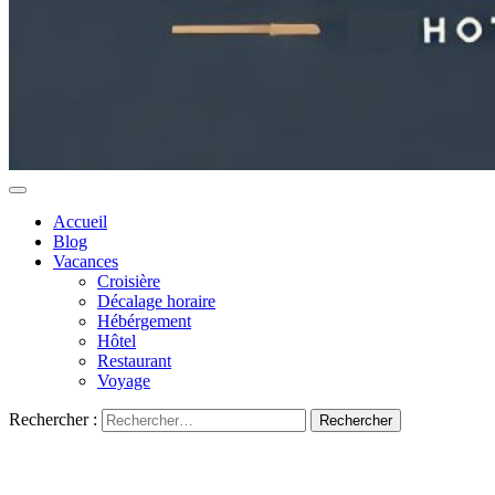
Accueil
Blog
Vacances
Croisière
Décalage horaire
Hébérgement
Hôtel
Restaurant
Voyage
Rechercher :