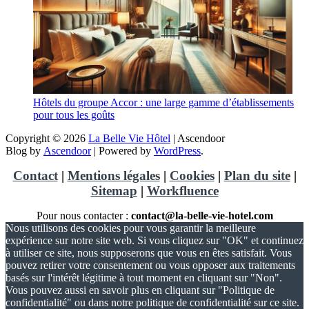
Hôtels du groupe Accor : une large gamme d’établissements
pour tous les goûts
Copyright © 2026
La Belle Vie Hôtel
| Ascendoor
Blog by
Ascendoor
| Powered by
WordPress
.
Contact
|
Mentions légales
|
Cookies
|
Plan du site
|
Sitemap
|
Workfluence
Pour nous contacter :
contact@la-belle-vie-hotel.com
Nous utilisons des cookies pour vous garantir la meilleure
expérience sur notre site web. Si vous cliquez sur "OK" et continuez
à utiliser ce site, nous supposerons que vous en êtes satisfait. Vous
pouvez retirer votre consentement ou vous opposer aux traitements
basés sur l'intérêt légitime à tout moment en cliquant sur "Non".
Vous pouvez aussi en savoir plus en cliquant sur "Politique de
confidentialité" ou dans notre politique de confidentialité sur ce site.