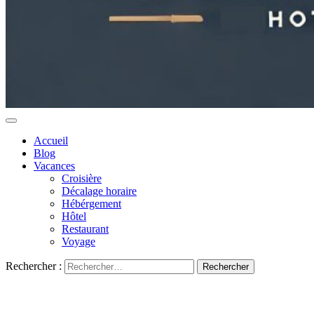
Accueil
Blog
Vacances
Croisière
Décalage horaire
Hébérgement
Hôtel
Restaurant
Voyage
Rechercher :