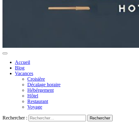
Accueil
Blog
Vacances
Croisière
Décalage horaire
Hébérgement
Hôtel
Restaurant
Voyage
Rechercher :