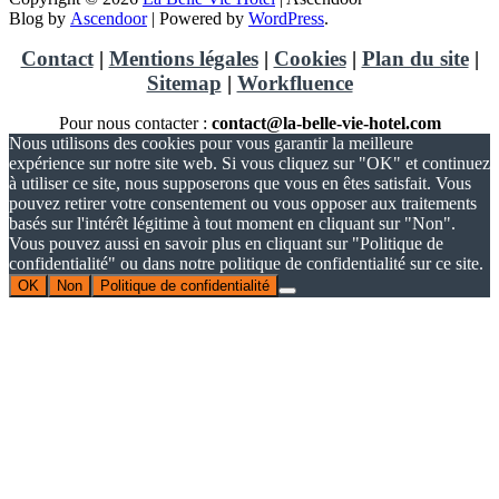
Blog by
Ascendoor
| Powered by
WordPress
.
Contact
|
Mentions légales
|
Cookies
|
Plan du site
|
Sitemap
|
Workfluence
Pour nous contacter :
contact@la-belle-vie-hotel.com
Nous utilisons des cookies pour vous garantir la meilleure
expérience sur notre site web. Si vous cliquez sur "OK" et continuez
à utiliser ce site, nous supposerons que vous en êtes satisfait. Vous
pouvez retirer votre consentement ou vous opposer aux traitements
basés sur l'intérêt légitime à tout moment en cliquant sur "Non".
Vous pouvez aussi en savoir plus en cliquant sur "Politique de
confidentialité" ou dans notre politique de confidentialité sur ce site.
OK
Non
Politique de confidentialité