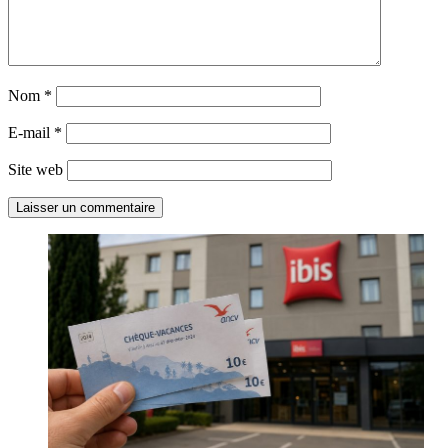
Nom
*
E-mail
*
Site web