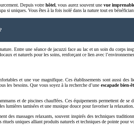
ssourcement. Depuis votre
hôtel
, vous aurez souvent une
vue imprenable
pa si uniques. Vous êtes à la fois isolé dans la nature tout en bénéficia
?
 nature. Entre une séance de jacuzzi face au lac et un soin du corps i
ocaux et naturels pour les soins, renforçant ce lien avec l’environnemen
fortables et une vue magnifique. Ces établissements sont aussi des lie
 tous les besoins. Que vous soyez à la recherche d’une
escapade bien-ê
ammams et de piscines chauffées. Ces équipements permettent de se d
des lumières tamisées et une musique douce pour favoriser la relaxation.
nt des massages relaxants, souvent inspirés des techniques traditionnel
s rituels uniques alliant produits naturels et techniques de pointe pour 