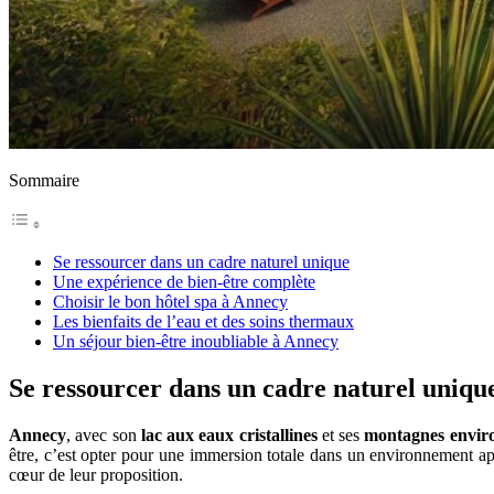
Sommaire
Se ressourcer dans un cadre naturel unique
Une expérience de bien-être complète
Choisir le bon hôtel spa à Annecy
Les bienfaits de l’eau et des soins thermaux
Un séjour bien-être inoubliable à Annecy
Se ressourcer dans un cadre naturel uniqu
Annecy
, avec son
lac aux eaux cristallines
et ses
montagnes envir
être, c’est opter pour une immersion totale dans un environnement a
cœur de leur proposition.