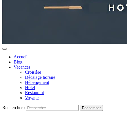
Accueil
Blog
Vacances
Croisière
Décalage horaire
Hébérgement
Hôtel
Restaurant
Voyage
Rechercher :