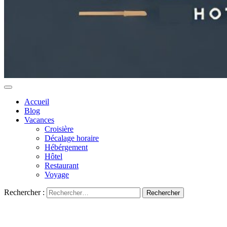
Accueil
Blog
Vacances
Croisière
Décalage horaire
Hébérgement
Hôtel
Restaurant
Voyage
Rechercher :